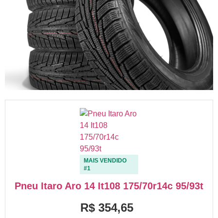
MAIS VENDIDO
#1
Pneu Itaro Aro 14 It108 175/70r14c 95/93t
R$ 354,65