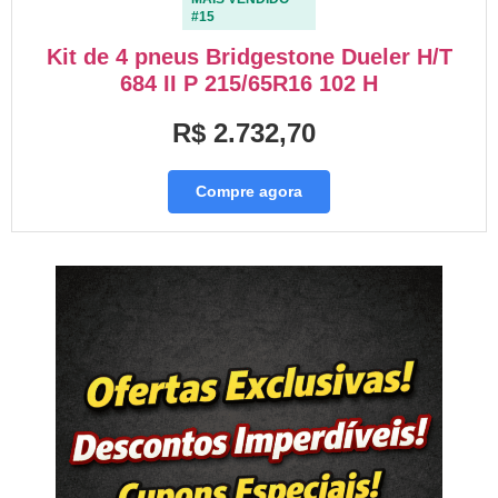
#15
Kit de 4 pneus Bridgestone Dueler H/T
684 II P 215/65R16 102 H
R$ 2.732,70
Compre agora