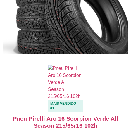
MAIS VENDIDO
#1
Pneu Pirelli Aro 16 Scorpion Verde All
Season 215/65r16 102h