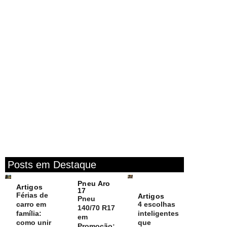
Posts em Destaque
Pneu Aro
Artigos
17
Férias de
Artigos
Pneu
carro em
4 escolhas
140/70 R17
família:
inteligentes
em
como unir
que
Promoção: