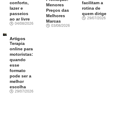
conforto,
facilitam a
Menores
lazer e
rotina de
Preços das
passeios
quem dirige
Melhores
29/07/2026
ao ar livre
Marcas
04/08/2026
03/08/2026
Artigos
Terapia
online para
motoristas:
quando
esse
formato
pode ser a
melhor
escolha
29/07/2026