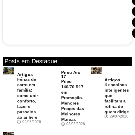
Posts em Destaque
Pneu Aro
Artigos
17
Férias de
Artigos
Pneu
carro em
4 escolhas
140/70 R17
família:
inteligentes
em
como unir
que
Promoção:
conforto,
facilitam a
Menores
lazer e
rotina de
Preços das
passeios
quem dirige
Melhores
29/07/2026
ao ar livre
Marcas
04/08/2026
03/08/2026