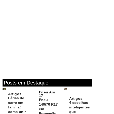
Posts em Destaque
Pneu Aro
Artigos
17
Férias de
Artigos
Pneu
carro em
4 escolhas
140/70 R17
família:
inteligentes
em
como unir
que
Promoção: