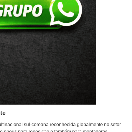
te
ltinacional sul-coreana reconhecida globalmente no setor
ece pneus para reposição e também para montadoras.
ependente sem histórico industrial. Ela pertence a um grupo
e segurança e desenvolvimento de compostos modernos.
fiança na compra, especialmente quando comparado a marcas
 acontece em outros setores automotivos: uma marca principal
usto-benefício. A Hankook usa a Laufenn para atender
mpetitivo.
co, processos industriais e padrões globais da Hankook. Isso
m que pneu Laufenn é bom ou ruim apenas até conhecerem a