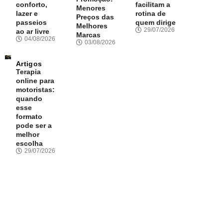
conforto,
facilitam a
Menores
lazer e
rotina de
Preços das
passeios
quem dirige
Melhores
29/07/2026
ao ar livre
Marcas
04/08/2026
03/08/2026
Artigos
Terapia
online para
motoristas:
quando
esse
formato
pode ser a
melhor
escolha
29/07/2026