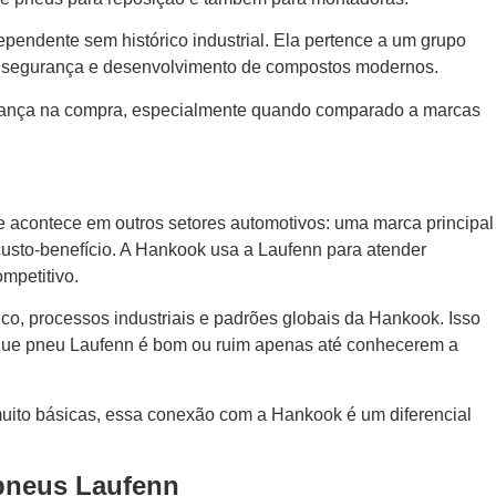
uito básicas, essa conexão com a Hankook é um diferencial
 pneus Laufenn
iados de motoristas. Isso ajuda a explicar por que pneu Laufenn
s voltados para carros compactos, sedãs, SUVs, pickups e até
isar o modelo correto para o seu veículo. Cada linha prioriza
va, resistência de carga ou economia de combustível.
rença do que comparar apenas o nome da marca. Por isso,
compra e melhora o resultado no uso diário.
 em conforto, baixo ruído e desgaste equilibrado. São opções
nos que rodam bastante em cidade.