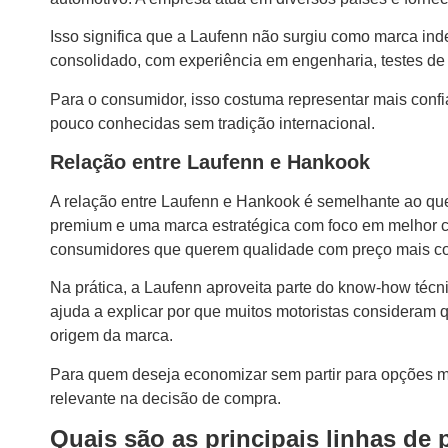
origem da marca.
Para quem deseja economizar sem partir para opções m
relevante na decisão de compra.
Quais são as principais linhas de
A marca possui diferentes linhas para atender perfis var
é bom para muitos consumidores, já que existem modelo
uso comercial leve.
Na hora da compra, o ideal é olhar além da marca e anal
aspectos como conforto, durabilidade, aderência na chu
Escolher o pneu certo dentro do catálogo faz mais dife
conhecer as principais linhas da Laufenn evita erro de 
Linha para carros de passeio
Nos carros de passeio, a Laufenn oferece pneus focados
comuns para hatches, sedãs compactos e modelos urba