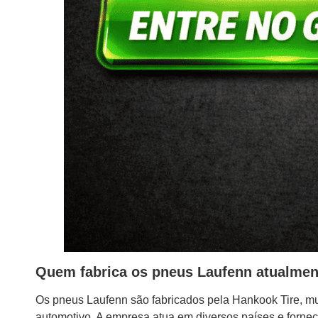
Quem fabrica os pneus Laufenn atualmen
Os pneus Laufenn são fabricados pela Hankook Tire, mu
automotivo. A empresa atua em diversos países e forn
Isso significa que a Laufenn não surgiu como marca ind
consolidado, com experiência em engenharia, testes d
Para o consumidor, isso costuma representar mais con
pouco conhecidas sem tradição internacional.
Relação entre Laufenn e Hankook
A relação entre Laufenn e Hankook é semelhante ao que
premium e uma marca estratégica com foco em melhor c
consumidores que querem qualidade com preço mais co
Na prática, a Laufenn aproveita parte do know-how técni
ajuda a explicar por que muitos motoristas considera