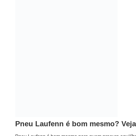
Pneu Laufenn é bom mesmo? Veja
Pneu Laufenn é bom mesmo para quem procura equilíbrio 
de segurança. A marca atua como opção intermediária 
de entrada e custo menor que marcas premium.
Na prática, os pneus Laufenn costumam agradar motoris
ocasional e rotinas comuns de trabalho. O foco da fabri
dirigibilidade previsível, fatores importantes para uso rea
Outro ponto positivo está no custo-benefício. Em muita
concorrentes conhecidos, o que ajuda quem deseja troc