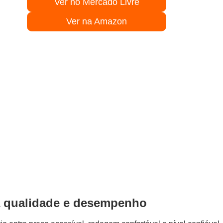
Ver no Mercado Livre
Ver na Amazon
 qualidade e desempenho
entre preço acessível, rodagem confortável e nível confiável
no mercado, entregando desempenho superior a muitas linhas
tas que usam o carro diariamente em cidade, estrada
cante está em oferecer boa estabilidade, desgaste regular e
l.
s medidas, o valor fica competitivo quando comparado a
ar os quatro pneus sem elevar demais o orçamento.