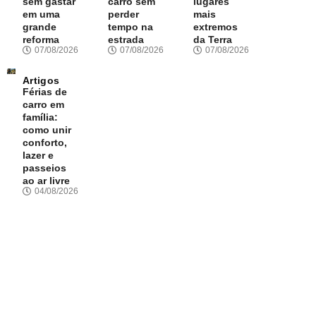
sem gastar
carro sem
lugares
em uma
perder
mais
grande
tempo na
extremos
reforma
estrada
da Terra
07/08/2026
07/08/2026
07/08/2026
Artigos
Férias de
carro em
família:
como unir
conforto,
lazer e
passeios
ao ar livre
04/08/2026