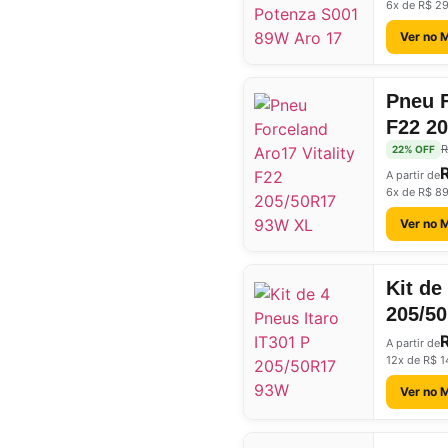
6x de R$ 29
Ver no 
Pneu F
F22 2
R
22% OFF
A partir de
6x de R$ 8
Ver no 
Kit de
205/5
A partir de
12x de R$ 1
Ver no 