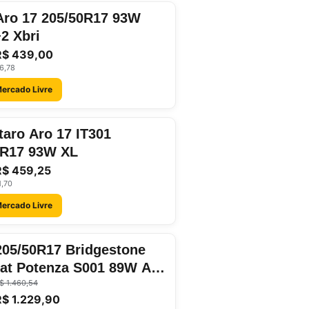
Aro 17 205/50R17 93W
2 Xbri
R$ 439,00
6,78
Mercado Livre
taro Aro 17 IT301
0R17 93W XL
R$ 459,25
1,70
Mercado Livre
205/50R17 Bridgestone
lat Potenza S001 89W Aro
$ 1.460,54
R$ 1.229,90