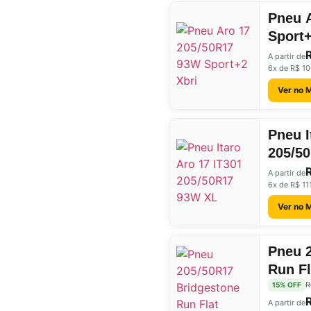
Pneu 
Sport+
A partir de
6x de R$ 10
Ver no 
Pneu I
205/5
A partir de
6x de R$ 11
Ver no 
Pneu 
Run F
17
R
15% OFF
A partir de