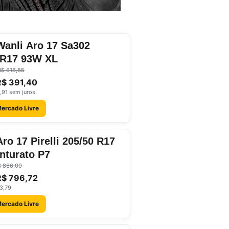
Wanli Aro 17 Sa302
0R17 93W XL
R$ 618,85
R$ 391,40
,91 sem juros
Mercado Livre
ro 17 Pirelli 205/50 R17
nturato P7
$ 866,00
R$ 796,72
3,79
Mercado Livre