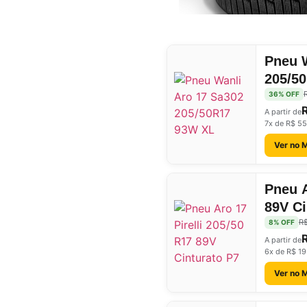
Pneu 
205/5
36% OFF
A partir de
7x de R$ 55
Ver no 
Pneu A
89V Ci
R
8% OFF
A partir de
6x de R$ 19
Ver no 