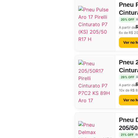
Pneu P
Cintur
R
20% OFF
A partir de
6x de R$ 2
Ver no 
Pneu 2
Cintur
17
R
29% OFF
A partir de
10x de R$ 8
Ver no 
Pneu 
205/5
R
21% OFF