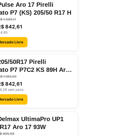
ulse Aro 17 Pirelli
ato P7 (KS) 205/50 R17 H
$ 1.065,11
R$ 842,61
04,95
Mercado Livre
05/50R17 Pirelli
ato P7 P7C2 KS 89H Aro
$ 1.189,00
R$ 842,61
4,26 sem juros
Mercado Livre
Delmax UltimaPro UP1
0R17 Aro 17 93W
$ 495,58