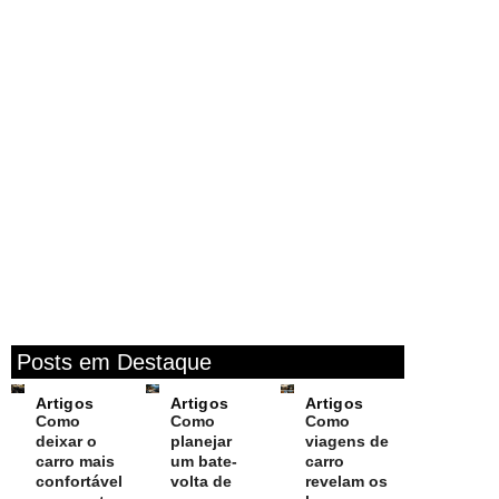
Posts em Destaque
Artigos
Artigos
Artigos
Como
Como
Como
deixar o
planejar
viagens de
carro mais
um bate-
carro
confortável
volta de
revelam os