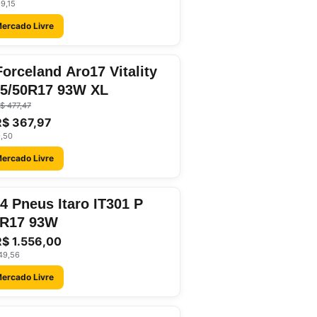
9,15
Mercado Livre
orceland Aro17 Vitality
05/50R17 93W XL
$ 477,47
R$ 367,97
9,50
Mercado Livre
 4 Pneus Itaro IT301 P
0R17 93W
R$ 1.556,00
49,56
Mercado Livre