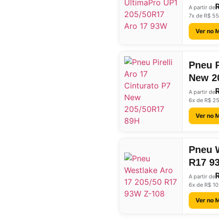
A partir de
7x de R$ 55
Ver no 
Pneu P
New 2
A partir de
6x de R$ 2
Ver no 
Pneu W
R17 9
A partir de
6x de R$ 10
Ver no 