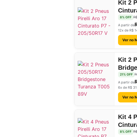
Kit 2 
Cintur
R$
8% OFF
A partir de
12x de R$ 1
Ver no 
Kit 2 
Bridge
R
21% OFF
A partir de
6x de R$ 31
Ver no 
Kit 4 
Cintur
V
R$
8% OFF