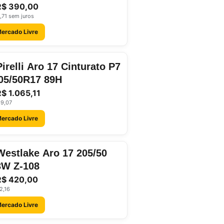
R$ 390,00
,71 sem juros
Mercado Livre
irelli Aro 17 Cinturato P7
05/50R17 89H
R$ 1.065,11
59,07
Mercado Livre
estlake Aro 17 205/50
3W Z-108
R$ 420,00
2,16
Mercado Livre