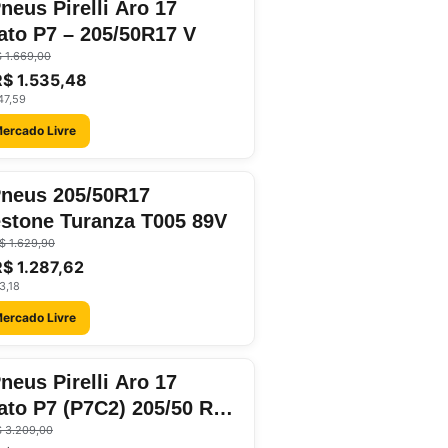
Pneus Pirelli Aro 17
ato P7 – 205/50R17 V
 1.669,00
R$ 1.535,48
47,59
Mercado Livre
Pneus 205/50R17
stone Turanza T005 89V
$ 1.629,90
R$ 1.287,62
3,18
Mercado Livre
Pneus Pirelli Aro 17
ato P7 (P7C2) 205/50 R17
 3.209,00